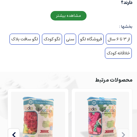
دارند؟
به رنگ صورتی دلنشین در این لگو نگاه کنید! دقیقاً همان رنگی که دختربچه‌ها را
مشاهده بیشتر
شیفته و مجذوب خود می‌کند. حالا نوواتویز لگو سیلیکونی خانه سگ خانگی را برای
بخشها :
شما موجود کرده تا شادی در چشمان فرزندتان موج بزند. این لگو ویژگی‌های دیگری
نیز دارد که باعث شده کودکان به بازی با آن خیلی علاقه‌مند شوند. این ویژگی‌ها
از 3 تا 6 سال
فروشگاه لگو
سنی
لگو کودک
لگو سافت بلاک
عبارت‌اند از:
خلاقانه کودک
طراحی کیوت و جالب با جزئیات منحصربه‌فرد
افزایش علاقه در کودکان نسبت به حیوانات خانگی
استفاده از متریال باکیفیت و بدون ضرر برای کودکان
محصولات مرتبط
قیمت مناسب و مقرون‌به‌صرفه
رنگ صورتی جذاب این لگو باعث شده تا بیشتر مشتریان لگو سیلیکونی خانه سگ
خانگی را بیشتر دختربچه‌ها بپسندند. البته کودکان به‌طور کلی ارتباط خیلی خوبی با
این لگو دارند، خصوصاً اگر به حیواناتی نظیر گربه و سگ نیز علاقه‌مند باشند. این
لگوی سیلیکونی همچنین برای کودکان ۳ تا ۶ سال مناسب است، اما کودکان بزرگ‌تر
نیز از بازی با آن لذت خواهند برد.