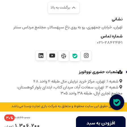
برگشت به بالا
نشانی
تهران، خیابان جمهوری، رو به روی باغ سپهسالار، مجتمع مرداس سنتر
شماره تماس
|
021-28424161
شعبات حضوری نوواتویز
شعبه ۱: تهران، مرکز خرید نیایش مال طبقه 4 واحد 48
شعبه 2: تهران، سعادت آباد، میدان کتاب، ابتدای بلوار کوهستان،
مجتمع تجاری اُپال، طبقه ۳A واحد ۳۰۵
© تمامی حقوق این سایت محفوظ و متعلق به شرکت بازی تجارت وسنا می‌باشد.
1,866,000
30%
افزودن به سبد
1,306,200
تومان