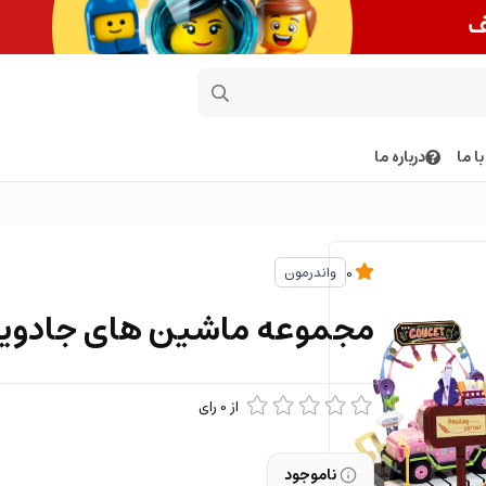
ا ما
درباره ما
واندرمون
0
مجموعه ماشین های جادوی
از
0
رای
ناموجود