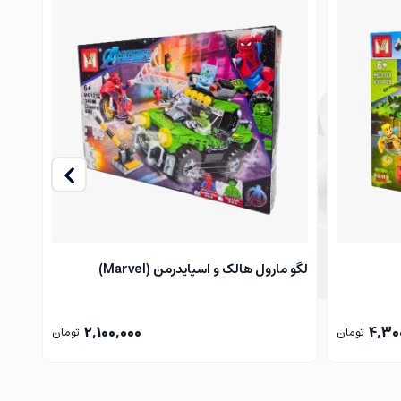
لگو مارول هالک و اسپایدرمن (Marvel)
لگو ما
2,100,000
4,30
تومان
تومان