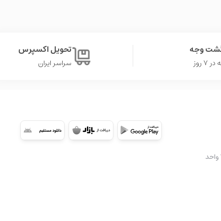
گشت وجه
تحویل اکسپرس
۷ روز
سراسر ایران
شعبه 2: تهران، سعادت آباد، میدان کتاب، ابتدای بلوار کوهستان، مجتمع تجاری اُپال، طبقه ۳A واحد