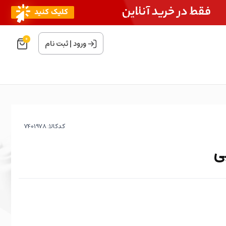
0
ورود
|
ثبت نام
کدکالا:
ی