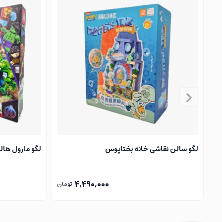
لگو ماشین
: جذاب‌ترین و پرطرفدارترین محصولات لگو برای پسرا
لگو سالن نقاشی خانه بختاپوس
لگو مارول هالک 4 (Marvel
4,490,000
تومان