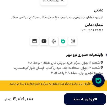
برگشت به بالا
نشانی
تهران، خیابان جمهوری، رو به روی باغ سپهسالار، مجتمع مرداس سنتر
شماره تماس
|
021-28424161
شعبات حضوری نوواتویز
شعبه ۱: تهران، مرکز خرید نیایش مال طبقه 4 واحد 48
شعبه 2: تهران، سعادت آباد، میدان کتاب، ابتدای بلوار کوهستان،
مجتمع تجاری اُپال، طبقه ۳A واحد ۳۰۵
© تمامی حقوق این سایت محفوظ و متعلق به شرکت بازی تجارت وسنا می‌باشد.
3,016,000
افزودن به سبد
تومان