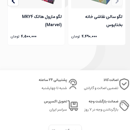
لگو ماشین
لگو سالن نقاشی خانه
لگو مارول هالک MK24
ل
خرید لگو ماشین موسیقی
بختاپوس
(Marvel)
4,490,000
تومان
4,500,000
تومان
اصالت کالا
پشتیبانی 24 ساعته
تضمین اصالت و گارانتی
شنبه تا چهارشنبه
ضمانت بازگشت وجه
تحویل اکسپرس
بازگرداندن وجه در ۷ روز
سراسر ایران