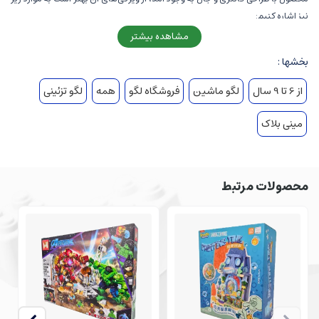
نیز اشاره کنیم:
مشاهده بیشتر
یک کلاه جادویی بزرگ روی سقف ماشین، نشان می‌دهد که ماشین متعلق به
بخشها :
یک ساحره است.
از 6 تا 9 سال
لگو ماشین
فروشگاه لگو
همه
لگو تزئینی
به تمام رویاهای کودکی خود و ایده‌هایتان با تمرکز بالا فکر کنید و شروع با
ساختن این محصول کنید تا نور حلاقیت جدیدی در شما بدرخشد!
مینی بلاک
این لگو برای هدیه‌دادن به کسانی که اهل تم‌های فانتزی و جادویی هستن،
بسیار توصیه می‌شود.
محصولات مرتبط
نوواتویز بزرگترین فروشگاه لگو در ایران است که تنوع بالای محصولات را برای شما
فراهم کرده است. شما می‌توانید به 2روش حضوری و آنلاین از مجموعه ما محصول
مدنظرتان را تهیه کنید.
پیشنهاد می‌کنم از محصولات زیر دیدن کنید :
لگو ماشین کتابخوان
خرید لگو گل و گلدان رز آرزو