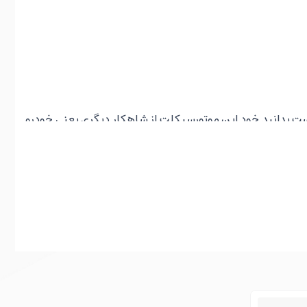
د. جالب است بدانید خود این موتورسیکلت از شاهکار دیگری یعنی خودرو