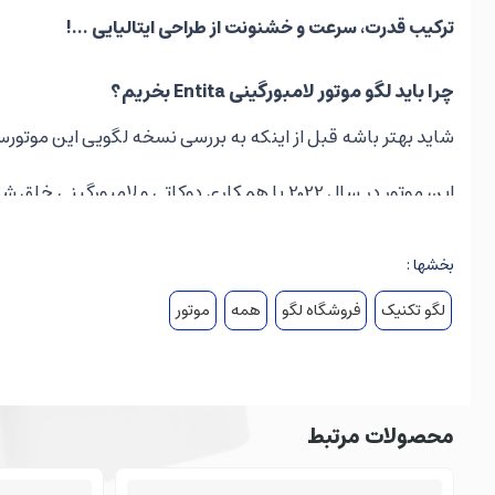
ترکیب قدرت، سرعت و خشنونت از طراحی ایتالیایی ...!
چرا باید لگو موتور لامبورگینی Entita بخریم؟
شاید بهتر باشه قبل از اینکه به بررسی نسخه لگویی این موتورس
این موتور در سال 2022 با همکاری دوکاتی و 
افسانه‌ای Lamborghini Huracán STO الهام گرفته‌شده.
بخشها :
لگو تکنیک
فروشگاه لگو
همه
موتور
فقط 630 مورد از این موتورسیکلت خشن و جذاب ساخته شد
تنها در عرض 3 ثانیه به سرعت 100 کیلومتر بر ساعت می‌رسد
"هیجان 
اگزوز از تیتانیوم و بدنه ردصد زیادی فیبرکربن دارد
محصولات مرتبط
از لحاظ فنی و قدرت موتور نیز بی‌نظیر است؛ 208 اسب بخار در 13000 دور بر دقیقه و ....