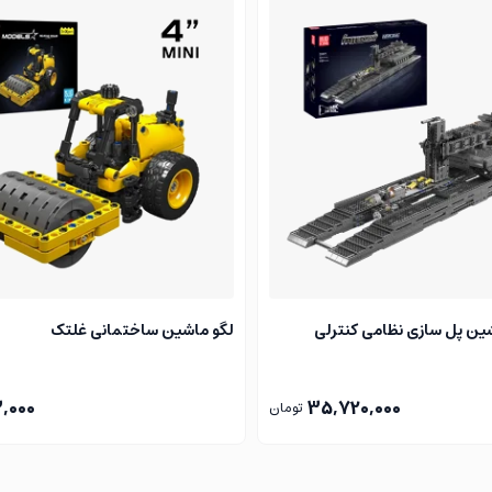
 در خرید این لگو موتور لامبورگینی Entita تردید نخواهید کرد.
ی و امکان خرید آنلاین، مسیر دستیابی شما به محصول مدنظرتان را فراه
ین پل سازی نظامی کنترلی
لگو ماشین ساختمانی غلتک
3,000
35,720,000
تومان