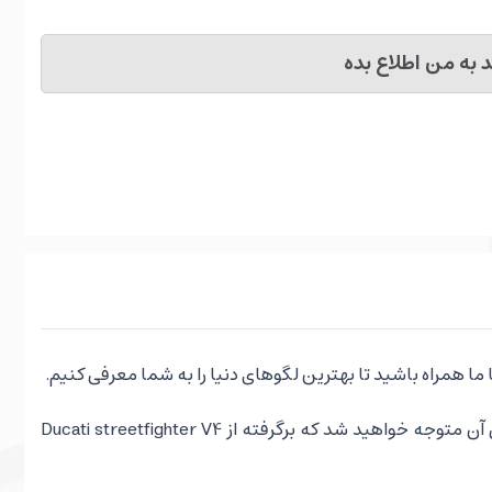
به من اطلاع بده
در ایران و جهان است! چراکه با دقت بیشتر بر طراحی آن متوجه خواهید شد که برگرفته از Ducati streetfighter V4