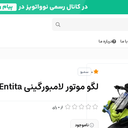
ا ما
درباره ما
سمبو
0
لگو موتور لامبورگینی Entita
از
0
رای
ناموجود