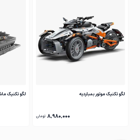
اگر کمی با جذابیت‌های دنیای موتورسیکلت یا حتی ماشین‌های لوکس آشنا باشید
نوواتویز معتبرترین فروشگاه لگو در ایران است که با شعبات حضور
هنرمندانه لامبوگینی و دوکاتی امتیاز دهید.
پیشنهادات نوواتویز را از دست ندهید:
خرید لگو لامبورگینی سیان
لگو ماشین
/ انواع مدل‌های پرطرفدار
لگو پورشه gt3 rs
لگو تکنیک موتور بمباردیه
لگو تکنیک ماش
8,980,000
تومان