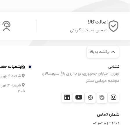
اصالت کالا
پ
تضمین اصالت و گارانتی
ش
برگشت به بالا
نشانی
شعبات حضوری
تهران، خیابان جمهوری، رو به روی باغ سپهسالار،
شعبه ۱: تهران، مرکز خرید نیایش مال طبقه 4 واحد 48
مجتمع مرداس سنتر
۳۰۵
شماره تماس
021-28424161