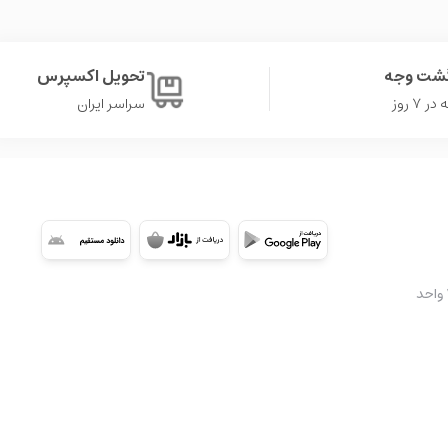
گشت وجه
تحویل اکسپرس
۷ روز
سراسر ایران
شعبه 2: تهران، سعادت آباد، میدان کتاب، ابتدای بلوار کوهستان، مجتمع تجاری اُپال، طبقه ۳A واحد