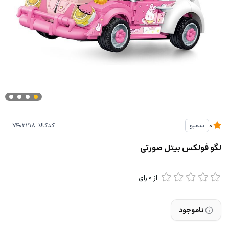
کدکالا:
سمبو
0
لگو فولکس بیتل صورتی
از
0
رای
ناموجود