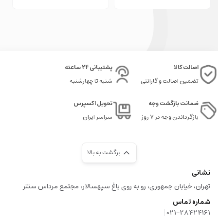
و هم برای علاقه‌مندان به لگو، یک انتخاب ایده‌آل است. این لگو به شما این امکان را
می‌دهد که خلاقیت خود را در ساخت و ساز به نمایش بگذارید و یک مدل متفاوت و
شاد را به مجموعه خود اضافه کنید.
خرید آسان لگو فولکس بیتل صورتی از نوواتویز
اصالت کالا
پشتیبانی 24 ساعته
لگو فولکس بیتل صورتی را می‌توانید به راحتی از فروشگاه "نوواتویز" تهیه کنید.
نوواتویز امکان خرید حضوری و همچنین سفارش آنلاین را برای شما فراهم کرده است
تضمین اصالت و گارانتی
شنبه تا چهارشنبه
تا تجربه خریدی سریع و راحت داشته باشید. این مدل با طراحی جذاب و کیفیت بالا،
ضمانت بازگشت وجه
تحویل اکسپرس
انتخابی فوق‌العاده برای هر کسی است که به دنبال یک لگوی خاص و زیبا است.
بازگرداندن وجه در ۷ روز
سراسر ایران
از دیگر محصولات ما نیز دیدن فرمایید:
لگو تکنیک مرسیدس بنز AMG GT
برگشت به بالا
لگو ماشین مرسدس بنز 300SL
نشانی
لگو ماشین رولز رویس Cullion
تهران، خیابان جمهوری، رو به روی باغ سپهسالار، مجتمع مرداس سنتر
شماره تماس
|
021-28424161