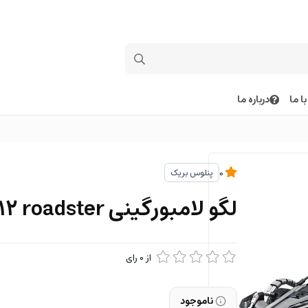
ا ما
درباره ما
پنلوس بریک
0
لگو لامبورگینی aventador v12 roadster
از
0
رای
ناموجود