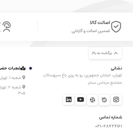
اصالت کالا
پ
تضمین اصالت و گارانتی
ش
برگشت به بالا
نشانی
شعبات حضوری
تهران، خیابان جمهوری، رو به روی باغ سپهسالار،
شعبه ۱: تهران، مرکز خرید نیایش مال طبقه 4 واحد 48
مجتمع مرداس سنتر
۳۰۵
شماره تماس
021-28424161