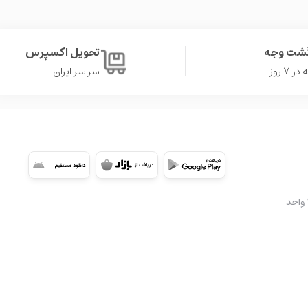
گشت وجه
تحویل اکسپرس
۷ روز
سراسر ایران
شعبه 2: تهران، سعادت آباد، میدان کتاب، ابتدای بلوار کوهستان، مجتمع تجاری اُپال، طبقه ۳A واحد