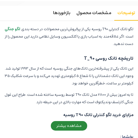
توضیحات
مشخصات محصول
بازخوردها
لگو تانک کنترلی T90 روسیه یکی از پرفروش‌ترین محصولات در دسته بندی
لگو جنگی
است. اگر علاقه‌مند به اسباب بازی یا کلکسیون وسایل نظامی دارید این محصول را از
دست ندهید.
تاریخچه تانک روسی T_90
این تانک یکی از پیشرفته‌ترین تانک‌های جنگی روسیه است که از سال 1993 تولید شد.
وجود این تانک دشمنانان را تا شعاع 5 کیلومتری تهدید می‌کند و با سرعت شکلیک 35
کیلومتر بر ساعت، خطرآفرین خواهد بود.
تا به امروز بیش‌ از 2800 مدل تانک T90 توسط روسیه ساخته شده است. طراح این غول
جنگی کارتسف وندیکتوف است که مهارت بالای در این حیطه دارد.
مزایای خرید لگو کنترلی تانک T90 روسیه
در بین تمامی دسته بندی‌های لگو افراد خاصی هستند که به دنبال بهترین لگو جنگی
مشاهده بیشتر
و نظامی می‌گردند، تانک T90 همان گزینه است. از مزایای خرید این محصول می‌توان
بخشها :