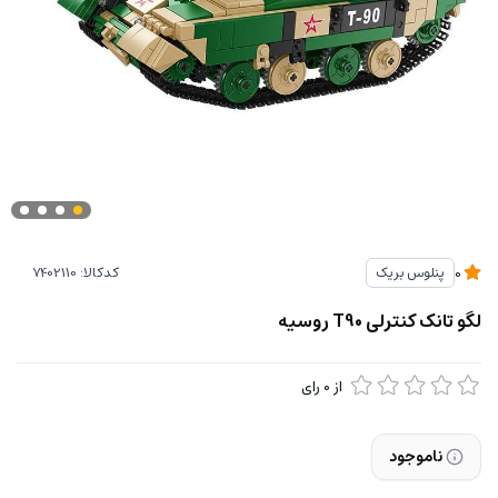
کدکالا:
پنلوس بریک
0
لگو تانک کنترلی T90 روسیه
از
0
رای
ناموجود