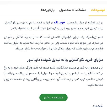
توضیحات
مشخصات محصول
بازخوردها
در این نوشته از مرکز تخصصی
خرید لگو
در ایران، قصد داریم به بررسی لگو کنترلی
ربات تبدیل شونده دایناسور بپردازیم. به نوواتویز خوش آمدید! با ما همراه باشید.
عصر ژوراسیک یک دوران فراموش ناشدنی است که ما را به یاد تکامل و نابودی
می‌اندازد، این موجودات نابود شدند ولی در خاطر ما زنده‌اند! شاید به دلیل ساخت
فیلم‌های بسیاری باشد که دوران زندگی‌شان را با جزئیات به ما نشان می‌داد.
مزایای خرید لگو کنترلی ربات تبدیل شونده دایناسور
این محصول به قدری درست نامگذاری شده است که اکثر ویژگی‌های خود را به رخ
می‌کشد؛ لگو ربات، دایناسور، تبدیل شونده و کنترلی! یک محصول زیبا که می‌توانید با
قیمتی مناسب تهیه کنید و از ساخت آن لذت ببرید، برای آَنایی بیشتر مشخصات زیر را
مطالعه کنید :
نزدیک به 1000 (870) قطعه لگو باکیفیت دارد که شما را بسیار سرگرم می‌کند.
مشاهده بیشتر
از برند پنلوس است مجموعه‌ای که در ساخت محصولات با جزئیات بالا بسیار
بخشها :