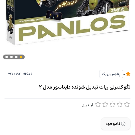
کدکالا:
پنلوس بریک
0
لگو کنترلی ربات تبدیل شونده دایناسور مدل 2
از
0
رای
ناموجود