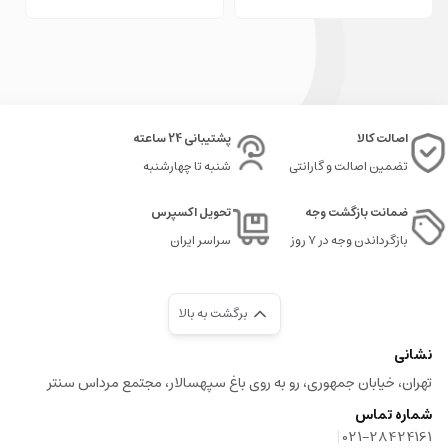
خرید لگو گل
اصالت کالا
پشتیبانی 24 ساعته
تضمین اصالت و گارانتی
شنبه تا چهارشنبه
ضمانت بازگشت وجه
تحویل اکسپرس
بازگرداندن وجه در ۷ روز
سراسر ایران
برگشت به بالا
نشانی
تهران، خیابان جمهوری، رو به روی باغ سپهسالار، مجتمع مرداس سنتر
شماره تماس
|
021-28424161