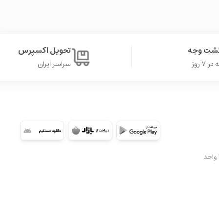
گشت وجه
تحویل اکسپرس
۷ روز
سراسر ایران
شعبه 2: تهران، سعادت آباد، میدان کتاب، ابتدای بلوار کوهستان، مجتمع تجاری اُپال، طبقه ۳A واحد