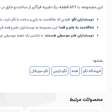
این مجموعه، با 546 قطعه، یک تجربه فراگیر از ساخت و خلق در دنیای فضا ارائه می‌دهد. ابعاد این جعبه موسیقی 14.8×13.7×21.3 سانتی‌متر می‌باشد.این محصول برای افرادی مناسب است که:
دوستداران لگو:
افرادی که علاقه‌مند به بازی و ساخت با لگو دارند، 
علاقه‌مند به علم و فضا:
این مجموعه به دوستداران علم و فضا، فرص
دوستداران هنر موسیقی هستند:
با داشتن یک جعبه موسیقی چراغد
همانطور که در تصویر این محصول مشاهده می‌کنید یک فضانورد
منحصربه‌فرد و خاطره‌ای فراموش‌نشدنی خواهد بود.
بخشها :
پیشنهادات نوواتویز را از دست ندهید:
فروشگاه لگو
همه
لگو تزئینی
لگو موزیکال
لگو ماینکرفت
: مشاهده مدل‌های ساختنی مانیکرفت
خرید لگو تفنگ
: مدل‌های بی‌خطر ولی جذاب برای تمامی سنین
محصولات مرتبط
لگو فضایی
: مدل‌های فضانورد، سفینه و ...