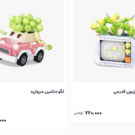
یزیون قدیمی
لگو ماشین مروارید
720,000
تومان
000