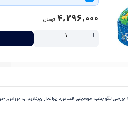
4,296,000
تومان
ه بررسی لگو جعبه موسیقی فضانورد چراغدار بپردازیم. به نوواتویز خو