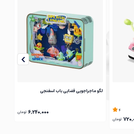
لگو ماجراجویی فضایی باب اسفنجی
لگو 
4
6,240,000
تومان
720,
تومان