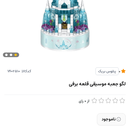
کدکالا:
پنلوس بریک
0
لگو جعبه موسیقی قلعه برفی
از
0
رای
ناموجود