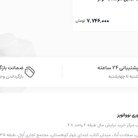
7,746,000
تومان
شتیبانی 24 ساعته
ضمانت باز
نبه تا چهارشنبه
بازگرداندن وجه در 
 نوواتویز