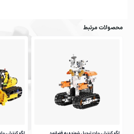
محصولات مرتبط
لگو کنترلی ربات تبدیل شونده به فضانورد
لگو کنترلی ربا