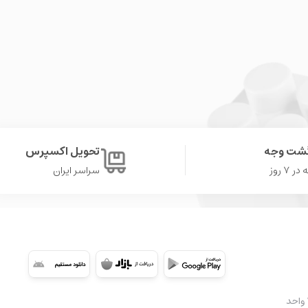
گشت وجه
تحویل اکسپرس
۷ روز
سراسر ایران
شعبه 2: تهران، سعادت آباد، میدان کتاب، ابتدای بلوار کوهستان، مجتمع تجاری اُپال، طبقه ۳A واحد