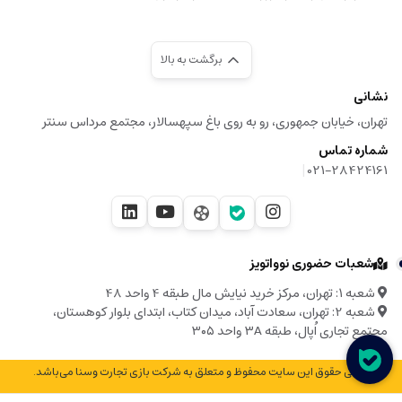
برگشت به بالا
نشانی
تهران، خیابان جمهوری، رو به روی باغ سپهسالار، مجتمع مرداس سنتر
شماره تماس
|
021-28424161
شعبات حضوری نوواتویز
شعبه ۱: تهران، مرکز خرید نیایش مال طبقه 4 واحد 48
شعبه 2: تهران، سعادت آباد، میدان کتاب، ابتدای بلوار کوهستان،
مجتمع تجاری اُپال، طبقه ۳A واحد ۳۰۵
© تمامی حقوق این سایت محفوظ و متعلق به شرکت بازی تجارت وسنا می‌باشد.