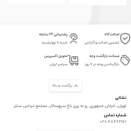
پیشنهادات نوواتویز را از دست ندهید:
لگو نظامی دوازده در یک
خرید لگو ماشین
: انتخابی جذاب و ایده‌آل برای پسران
اصالت کالا
پشتیبانی 24 ساعته
لگو آتش نشان دوازده در یک
تضمین اصالت و گارانتی
شنبه تا چهارشنبه
خرید لگو موتور
: جذاب‌ترین مدل‌های موتورسکلت را اینجا مشاهده کنید
ضمانت بازگشت وجه
تحویل اکسپرس
لگو پلیس دوازده در یک
بازگرداندن وجه در ۷ روز
سراسر ایران
برگشت به بالا
نشانی
تهران، خیابان جمهوری، رو به روی باغ سپهسالار، مجتمع مرداس سنتر
شماره تماس
|
021-28424161