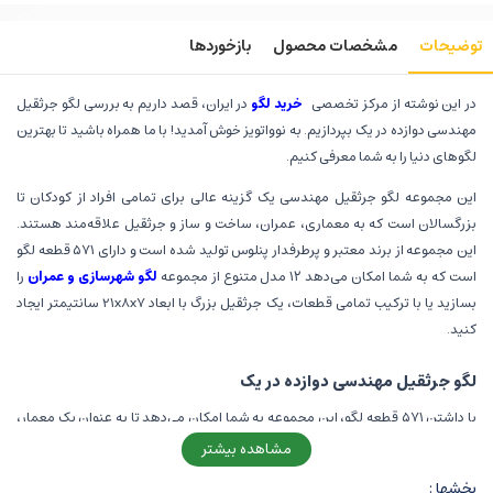
توضیحات
مشخصات محصول
بازخوردها
در این نوشته از مرکز تخصصی
خرید لگو
در ایران، قصد داریم به بررسی لگو جرثقیل
مهندسی دوازده در یک بپردازیم. به نوواتویز خوش آمدید! با ما همراه باشید تا بهترین
لگوهای دنیا را به شما معرفی کنیم.
این مجموعه لگو جرثقیل مهندسی یک گزینه عالی برای تمامی افراد از کودکان تا
بزرگسالان است که به معماری، عمران، ساخت و ساز و جرثقیل علاقه‌مند هستند.
این مجموعه از برند معتبر و پرطرفدار پنلوس تولید شده است و دارای ۵۷۱ قطعه لگو
است که به شما امکان می‌دهد ۱۲ مدل متنوع از مجموعه
لگو شهرسازی و عمران
را
بسازید یا با ترکیب تمامی قطعات، یک جرثقیل بزرگ با ابعاد 21x8x7 سانتیمتر ایجاد
کنید.
لگو جرثقیل مهندسی دوازده در یک
با داشتن ۵۷۱ قطعه لگو، این مجموعه به شما امکان می‌دهد تا به عنوان یک معمار،
مهندس یا هر کسی که به معماری و ساختمان‌ها علاقه‌مند است، مدل‌های مختلفی
مشاهده بیشتر
را بسازید و تجربه‌ی ساخت یک جرثقیل مهندسی را داشته باشید.
بخشها :