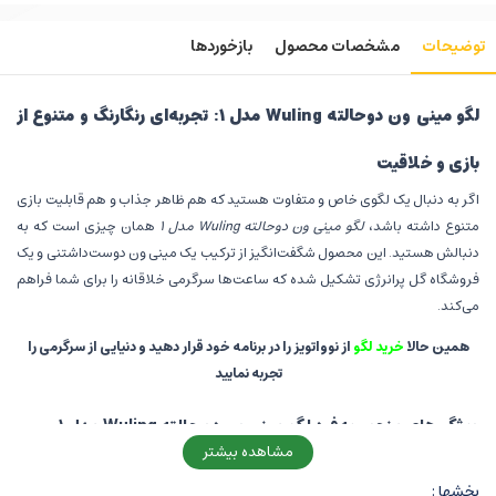
توضیحات
مشخصات محصول
بازخوردها
لگو مینی ون دوحالته Wuling مدل ۱: تجربه‌ای رنگارنگ و متنوع از
بازی و خلاقیت
اگر به دنبال یک لگوی خاص و متفاوت هستید که هم ظاهر جذاب و هم قابلیت بازی
متنوع داشته باشد،
لگو مینی ون دوحالته Wuling مدل ۱
همان چیزی است که به
دنبالش هستید. این محصول شگفت‌انگیز از ترکیب یک مینی ون دوست‌داشتنی و یک
فروشگاه گل پرانرژی تشکیل شده که ساعت‌ها سرگرمی خلاقانه را برای شما فراهم
می‌کند.
همین حالا
خرید لگو
از نوواتویز را در برنامه خود قرار دهید و دنیایی از سرگرمی را
تجربه نمایید
ویژگی‌های منحصربه‌فرد لگو مینی ون دو حالته Wuling مدل ۱
مشاهده بیشتر
اگر به دنبال یک تجربه جدید و سرگرم‌کننده از
خرید لگو ماشین
هستید، لگو مینی ون
دوحالته Wuling مدل ۱ می‌تواند بهترین انتخاب باشد. این محصول نه تنها به شما
بخشها :