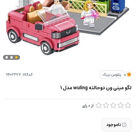
کدکالا:
پنلوس بریک
0
لگو مینی ون دوحالته wuling مدل ۱
از
0
رای
ناموجود