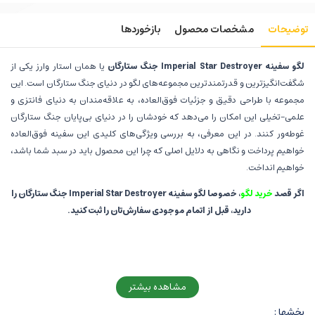
توضیحات
مشخصات محصول
بازخوردها
لگو سفینه Imperial Star Destroyer جنگ ستارگان
یا همان استار وارز یکی از
شگفت‌انگیزترین و قدرتمندترین مجموعه‌های لگو در دنیای جنگ ستارگان است. این
مجموعه با طراحی دقیق و جزئیات فوق‌العاده، به علاقه‌مندان به دنیای فانتزی و
علمی-تخیلی این امکان را می‌دهد که خودشان را در دنیای بی‌پایان جنگ ستارگان
غوطه‌ور کنند. در این معرفی، به بررسی ویژگی‌های کلیدی این سفینه فوق‌العاده
خواهیم پرداخت و نگاهی به دلایل اصلی که چرا این محصول باید در سبد شما باشد،
خواهیم انداخت.
اگر قصد
خرید لگو
، خصوصا لگو سفینه Imperial Star Destroyer جنگ ستارگان را
دارید، قبل از اتمام موجودی سفارش‌تان را ثبت کنید.
مشاهده بیشتر
ویژگی‌های لگو سفینه استار وارز
Imperial Star Destroyer
بخشها :