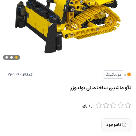
کدکالا:
مولدکینگ
0
لگو ماشین ساختمانی بولدوزر
از
0
رای
ناموجود