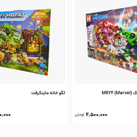
یروزی‌های چشم‌گیری رسید.
ا رو جلب کرد. او به مدیریت مرسدس پیشنهاد داد که یک نسخه خیابانی
شد.
ه تا بتونه جزئیات این ماشین افسانه‌ای رو به‌خوبی بازسازی کنه.
MK2)
لگو خانه ماینکرفت
ه به مدل اصلی انجام شده و مهم‌تر از همه،
درهای مرغ دریایی
0,000
4,500,000
تومان
شم‌گیرترین عضو دکور شما
تبدیل می‌کنه. هر کسی که این مدل رو ببی
زی نیست؛ یه قطعه از تاریخ صنعت خودروسازیه که می‌تونید با دستان 