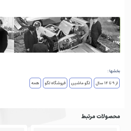
بخشها :
از 9 تا 14 سال
لگو ماشین
فروشگاه لگو
همه
مرسدس بنز
۳۰۰
اس‌ال چیه؟
این ماشین یک خودروی اسپورت دو‌نفره است که بین سال‌ها
محصولات مرتبط
خودرو رو طراحی کرد.
رودلف اولنهات
، مهندس ارشد مرسدس، با استفاده از پیشر