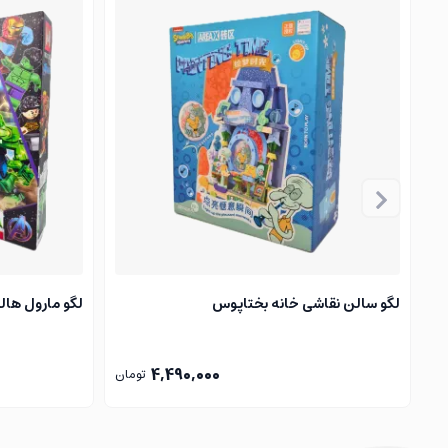
سال ۱۹۵۲ در مسابقات بزرگی مثل
لومان
و
کاررا پانامریکانا
به پ
این موفقیت، توجه
مکس هافمن
، واردکننده مرسدس در آمریک
تولیدی ۳۰۰ اس‌ال در
نمایشگاه خودروی نیویورک در فوریه
۱۹۵۴
لگوی مرسدس بنز
۳۰۰
اس‌ال چه ویژگی‌هایی داره؟
۸۸۶
قطعه با کیفیت بالا :
این محصول با
۸۸۶
قطعه
طراحی شد
باشه و هم نتیجه نهایی چشم‌گیر.
لگو سالن نقاشی خانه بختاپوس
لگو مارول هالک 4 (Marvel
جزئیات وفادار به مدل اصلی :
طراحی این لگو تا حد امکان شبی
این لگو رو به یکی از خاص‌ترین مدل‌های موجود تبدیل کرده.
4,490,000
تومان
رنگ‌بندی فوق‌العاده و چشم‌نواز :
رنگ بندی این لگو، اون رو به
چ
یادگاری از تاریخچهٔ پرشکوه مرسدس :
این لگو فقط یه اسباب‌با