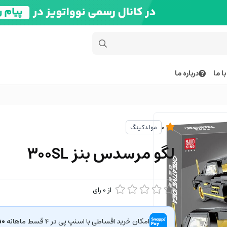
ا ما
درباره ما
مولدکینگ
0
لگو مرسدس بنز 300SL
از
0
رای
امکان خرید اقساطی با اسنپ پی در ۴ قسط ماهانه
۷۵۰