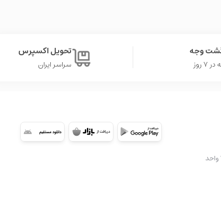
 و هم بتونید اون رو به‌عنوان یک اثر هنری در قفسه‌ی خود
گشت وجه
تحویل اکسپرس
۷ روز
سراسر ایران
شعبه 2: تهران، سعادت آباد، میدان کتاب، ابتدای بلوار کوهستان، مجتمع تجاری اُپال، طبقه ۳A واحد