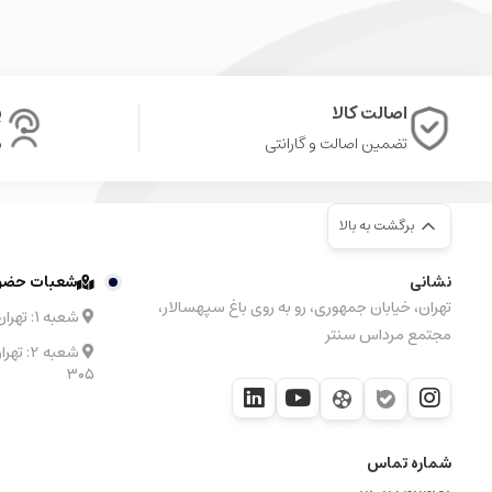
اگر به دنبال یک
لگوی خاص، کلکسیونی و باکیفیت
از دنیای خ
نمایش بدید،
مرسدس بنز
۳۰۰
اس‌ال مولد کینگ
دقیقاً همون 
اصالت کالا
پ
مجموعه‌ای برای عاشقان واقعی مرسدس و کلکسیونرهای حرفه‌
تضمین اصالت و گارانتی
ش
برگشت به بالا
نشانی
شعبات حضوری
تهران، خیابان جمهوری، رو به روی باغ سپهسالار،
شعبه ۱: تهران، مرکز خرید نیایش مال طبقه 4 واحد 48
مجتمع مرداس سنتر
۳۰۵
شماره تماس