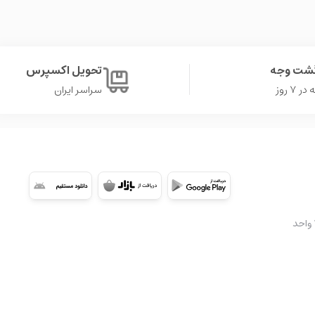
گشت وجه
تحویل اکسپرس
۷ روز
سراسر ایران
شعبه 2: تهران، سعادت آباد، میدان کتاب، ابتدای بلوار کوهستان، مجتمع تجاری اُپال، طبقه ۳A واحد