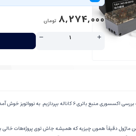
8,274,000
تومان
در ایران، قصد داریم به بررسی اکسسوری منبع باتری 6 کانا
ن ماژول دقیقاً همون چیزیه که همیشه جاش توی پروژه‌هات خالی بو