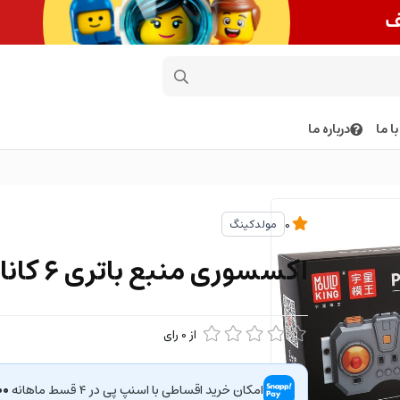
ا ما
درباره ما
مولدکینگ
0
اکسسوری منبع باتری 6 کاناله
از
0
رای
امکان خرید اقساطی با اسنپ پی در ۴ قسط ماهانه
۵۰۰