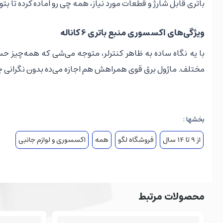
باتری قابل شارژ و قطعات مورد نیاز، همه چی رو آماده کرده تا بت
ویژگی‌های اکسسوری منبع باتری 6 کاناله
با یه نگاه ساده به ظاهر کنترلر، متوجه می‌شی که همه‌چیز 
مختلف. ماژول برق قوی همراهش هم اجازه می‌ده بدون نگرانی چند
ریموت کنترل دو دسته‌ای با طراحی حرفه‌ای:
بدنه خوش‌فرم، دکمه‌های جوی‌استیکی با حرکت نرم و روان
بخشها :
ماژول برق (Power Box):
از 9 تا 14 سال
فروشگاه لگو
همه
اکسسوری و لوازم جانبی
یک باتری شارژی پرقدرت با طراحی شفاف و صنعتی که امکان اتصال هم‌زمان تا ۶ موتور یا ماژول دیگر رو فراهم می‌کنه. با ظرفیت بالا 
کابل USB شارژ:
برای شارژ سریع و ایمن ماژول قدرت، قابل اتصال به لپ‌تاپ، آ
محصولات مرتبط
پیچ‌گوشتی ظریف: