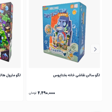
مخصوص باز و بسته‌کردن قسمت‌های ماژول یا تعویض قطعا
دو عدد پین اتصال خاکستری:
برای تثبیت اتصال ماژول به سایر بخش‌های لگویی؛ کمک 
نکته جالب‌تر؟ با گوشی موبایلت هم می‌تونی همه چی رو کنترل
این محصول در واقع یک بخش جانبی برای کارایی بهتر لگوهای کنتر
ندارید، برای خرید محصول و راهنمایی اتصالات، کافی است با ش
پیشنهادات نوواتویز را از دست ندهید:
لگو سالن نقاشی خانه بختاپوس
لگو مارول هالک 4 (Marvel
لگو ماینکرفت
: مشاهده مدل‌های ساختنی ماینکرفت
4,490,000
تومان
خرید لگو تفنگ
: مدل‌های بی‌خطر ولی جذاب برای تمامی سنین
بهترین سرگرمی برای کاهش استرس و اضطراب