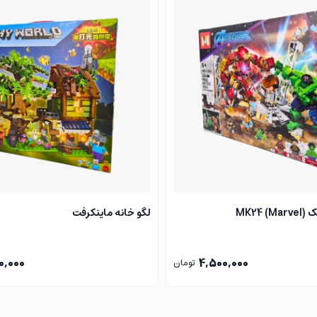
ت ریز.
می‌کنن بدون لغزش به سازه متصل شه.
 کنی. یعنی حتی اگه ریموت دم دستت نباشه، فقط کافیه اپ مخصوصش 
لی است. ما در مجموعه نوواتویز کنارشما هستیم تا بهترین و باکیفیت‌ت
ماره‌های مجموعه، تماس حاصل فرمایید.
MK2)
لگو خانه ماینکرفت
0,000
4,500,000
تومان