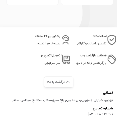
خرید لگو گل
: گل‌های جاودان که از لحظه ساخت، دل شما را می‌برد
لگو ماینکرفت
: جذابترین و ترندترین محصول لگو برای علاقه‌مندان به ماینکرفت
خرید لگو موزیکال
: موزیک بعد از چیدن بلوک‌ها واقعا لذت بخش خواهد بود، نظر
شما چیه؟ تجربه ساخت این محصولات را دارید؟...
بهترین مکان‌های تفریحی تهران برای کودکان
اصالت کالا
پشتیبانی 24 ساعته
تضمین اصالت و گارانتی
شنبه تا چهارشنبه
ضمانت بازگشت وجه
تحویل اکسپرس
بازگرداندن وجه در ۷ روز
سراسر ایران
برگشت به بالا
نشانی
تهران، خیابان جمهوری، رو به روی باغ سپهسالار، مجتمع مرداس سنتر
شماره تماس
|
021-28424161