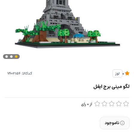
کدکالا:
لوز
0
لگو مینی برج ایفل
از
0
رای
ناموجود