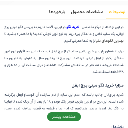
توضیحات
مشخصات محصول
بازخوردها
در این نوشته از مرکز تخصصی
خرید لگو
در ایران، قصد داریم به بررسی لگو مینی برج
ایفل، یک سازه خاص و ماندگار بپردازیم. به نوواتویز خوش آمدید! با ما همراه باشید تا
بهترین لگوهای دنیا
را به شما معرفی کنیم.
برای عاشقان پاریس هیچ بنایی جذاب‌تر از برج ایفل نیست تمامی مسافران این شهر
حداقل یکبار از ایفل دیدن کرده‌اند. این برج تا چندین سال به عنوان بلندترین بنا
شناخته می‌شد 850 نفر در ساختنش مشارکت داشتند و برای ساخت آن از 18 هزار و
38 قطعه استفاده شد.
مزایا خرید لگو مینی برج ایفل
شاید برای‌تان جالب باشد که اسم این سازه از نام سازنده آن گوستاو ایفل برگرفته
شده است. این برج در اولین بازدید قرمز رنگ بوده و 18 بار بعد از آن رنگ شده تا نهایتا
به رنگ برنز امروز برسد. همانطور که این سازه قطعه به قطعه ساخته شده است،
بیایید یک نمونه کوچک از آن را با دستان خود بسیازید. از ویژگی‌های برتر این محصول
مشاهده بیشتر
می‌توان به موارد زیر اشاره کرد :
بخشها :