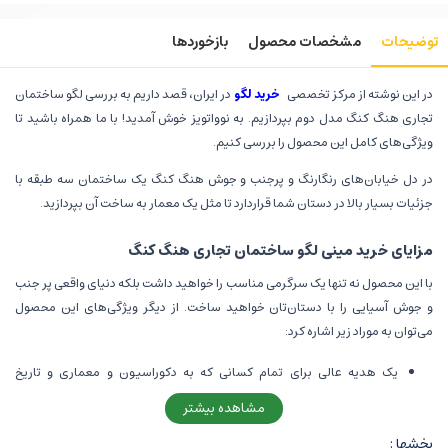
توضیحات
مشخصات محصول
بازخوردها
در این نوشته از مرکز تخصصی
خرید لگو
در ایران، قصد داریم به بررسی لگو ساختمان
تجاری هنگ کنگ مدل دوم بپردازیم. به نوواتویز خوش آمدید! با ما همراه باشید تا
ویژگی‌های کامل این محصول را بررسی کنیم.
در دل خیابان‌های رنگارنگ و پرجنب و جوش هنگ کنگ یک ساختمان سه طبقه با
جزئیات بسیار بالا در دستان شما قراردارد تا مثل یک معمار به ساخت آن بپردازید.
مزایای خرید مینی لگو ساختمان تجاری هنگ کنگ
با این محصول نه تنها یک سرگرمی مناسب را خواهید داشت بلکه دنیای واقعی پر جنب
و جوش آسیایی را با دستان‌تان خواهید ساخت. از دیگر ویژگی‌های این محصول
می‌توان به موراد زیر اشاره کرد:
یک هدیه عالی برای تمام کسانی که به دکوراسیون و معماری و تاریخ
علاقه‌مند هستند، علی‌الخصوص تاریخ چین!
مشاهده بیشتر
بیش از 2000 (2111) قطعه باکیفیت برای ساخت دارد که همراه با دستورالعمل
بخشها :