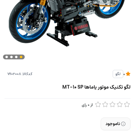
کدکالا:
لگو
0
لگو تکنیک موتور یاماها MT-10 SP
از
0
رای
ناموجود