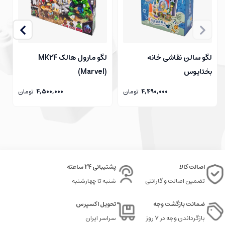
لگو سالن نقاشی خانه
لگو مارول هالک MK24
ل
بختاپوس
(Marvel)
4,490,000
تومان
4,500,000
تومان
اصالت کالا
پشتیبانی 24 ساعته
تضمین اصالت و گارانتی
شنبه تا چهارشنبه
ضمانت بازگشت وجه
تحویل اکسپرس
بازگرداندن وجه در ۷ روز
سراسر ایران