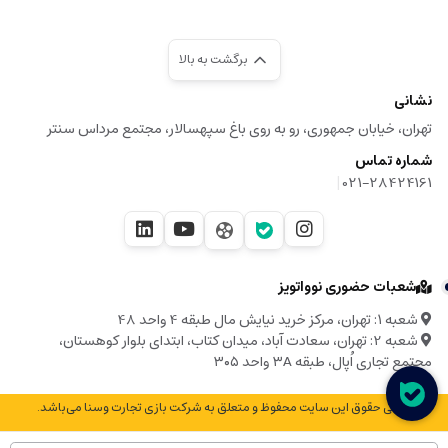
برگشت به بالا
نشانی
تهران، خیابان جمهوری، رو به روی باغ سپهسالار، مجتمع مرداس سنتر
شماره تماس
|
021-28424161
شعبات حضوری نوواتویز
شعبه ۱: تهران، مرکز خرید نیایش مال طبقه 4 واحد 48
شعبه 2: تهران، سعادت آباد، میدان کتاب، ابتدای بلوار کوهستان،
مجتمع تجاری اُپال، طبقه ۳A واحد ۳۰۵
© تمامی حقوق این سایت محفوظ و متعلق به شرکت بازی تجارت وسنا می‌باشد.