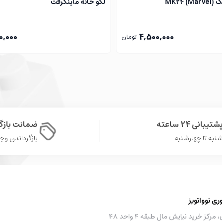
MK2)
لگو خانه ماینکرفت
0,000
4,500,000
تومان
شتیبانی 24 ساعته
ضمانت باز
نبه تا چهارشنبه
بازگرداندن وجه در 
 نوواتویز