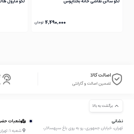
لگو سالن نقاشی خانه بختاپوس
لگو مارول هالک 4 (Marvel
4,490,000
تومان
اصالت کالا
پ
تضمین اصالت و گارانتی
ش
برگشت به بالا
نشانی
شعبات حضوری
تهران، خیابان جمهوری، رو به روی باغ سپهسالار،
شعبه ۱: تهران، مرکز خرید نیایش مال طبقه 4 واحد 48