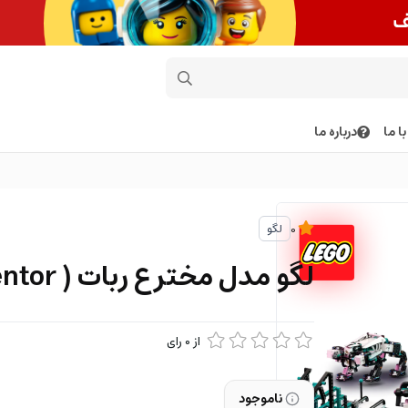
ا ما
درباره ما
لگو
0
لگو مدل مخترع ربات ( Robot Inventor )
از
0
رای
ناموجود