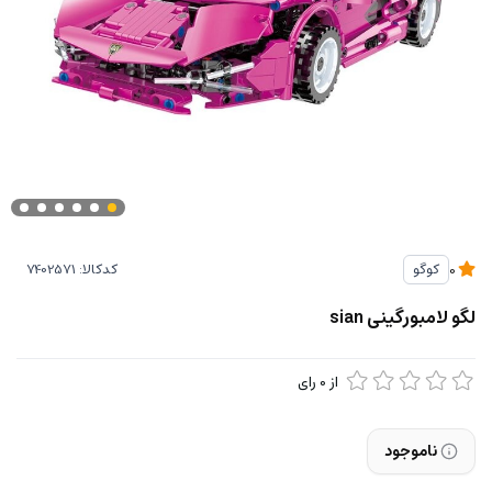
کدکالا:
کوگو
0
لگو لامبورگینی sian
از
0
رای
ناموجود