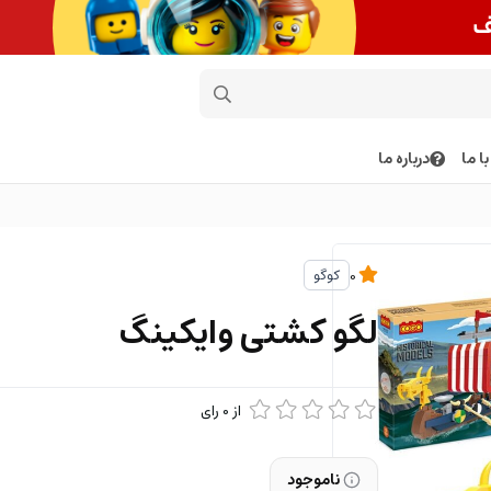
ا ما
درباره ما
کوگو
0
لگو کشتی وایکینگ
از
0
رای
ناموجود