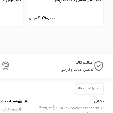
لگو سالن نقاشی خانه بختاپوس
لگو مارول هالک 4 (Marvel
4,490,000
تومان
اصالت کالا
پ
تضمین اصالت و گارانتی
ش
برگشت به بالا
نشانی
شعبات حضوری
تهران، خیابان جمهوری، رو به روی باغ سپهسالار،
شعبه ۱: تهران، مرکز خرید نیایش مال طبقه 4 واحد 48