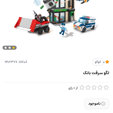
کدکالا:
کوگو
0
لگو سرقت بانک
از
0
رای
ناموجود