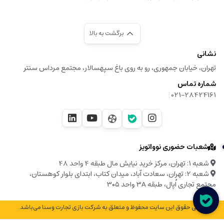
برگشت به بالا
نشانی
تهران، خیابان جمهوری، رو به روی باغ سپهسالار، مجتمع مرداس سنتر
شماره تماس
|
021-28424161
شعبات حضوری نوواتویز
شعبه ۱: تهران، مرکز خرید نیایش مال طبقه 4 واحد 48
شعبه 2: تهران، سعادت آباد، میدان کتاب، ابتدای بلوار کوهستان،
مجتمع تجاری اُپال، طبقه ۳A واحد ۳۰۵
© تمامی حقوق این سایت محفوظ و متعلق به شرکت بازی تجارت وسنا می‌باشد.