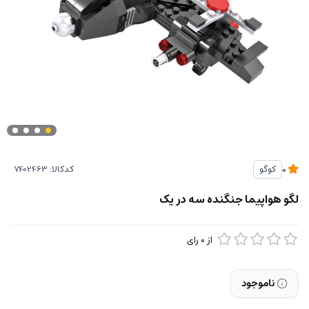
کدکالا:
کوگو
0
لگو هواپیما جنگنده سه در یک
از
0
رای
ناموجود