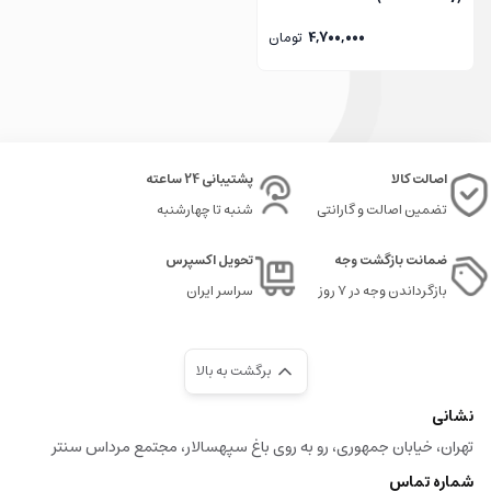
با لگو کشتری کروز تفریحی دخترانه، دخترتان به یک دنیای خلاقیت و سرگرمی
فراموش‌نشدنی وارد خواهد شد. این محصول را اکنون سفارش دهید و به دخترتان
4,700,000
تومان
تجربه‌ای آموزشی و سرگرم‌کننده هدیه دهید.
پیشنهادات زیر را از دست ندهید:
لگو سری تکنیک
اصالت کالا
پشتیبانی 24 ساعته
لگو سری دخترانه
تضمین اصالت و گارانتی
شنبه تا چهارشنبه
لگو سری آتش نشان
ضمانت بازگشت وجه
تحویل اکسپرس
لگو سری موتور
بازگرداندن وجه در ۷ روز
سراسر ایران
لگو سری RC
برگشت به بالا
نشانی
تهران، خیابان جمهوری، رو به روی باغ سپهسالار، مجتمع مرداس سنتر
شماره تماس