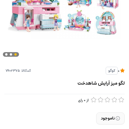
کدکالا:
کوگو
0
لگو میز آرایش شاهدخت
از
0
رای
ناموجود