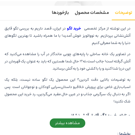
توضیحات
مشخصات محصول
بازخوردها
در این نوشته از مرکز تخصصی
خرید لگو
در ایران، قصد داریم به بررسی لگو قایق
آتش‌نشانی بپردازیم. به نوواتویز خوش آمدید! با ما همراه باشید تا بهترین لگوهای
دنیا را به شما معرفی کنیم.
در تصاویر یک خانه ساحلی با پایه‌های چوبی ماندگار در آب را مشاهده می‌کنید که
آتش گرفته است! جالب است،نه؟! حال شما هستین که باید به عنوان یک قهرمان در
این دریا شنا کنید و یا با کشتی خود را به آتش برسانید.
به توضیحات بالایی دقت کردین؟ این محصول یک لگو ساده نیست، بلکه یک
اسباب‌بازی خاص برای پرورش خلاقیو داستان‌سرایی کودکان و نوجوانان است. پس
اگر به دنبال یک سرگرمی جذاب و در عین حال مفید می‌گردین، رد خرید این محصول
شک نکنید!
مزایای خرید لگو قایق آتش‌نشانی
مشاهده بیشتر
در دوران کودکی و نوجوانی، فرزندان شما به دنبال قهرمانانی برای الگو گرفتن هستن
مثل پلیس‌ها، آتش‌نشانان، پزشکان و .... پس می‌توان گفت که هر بچه‌ای نیاز به
بخشها :