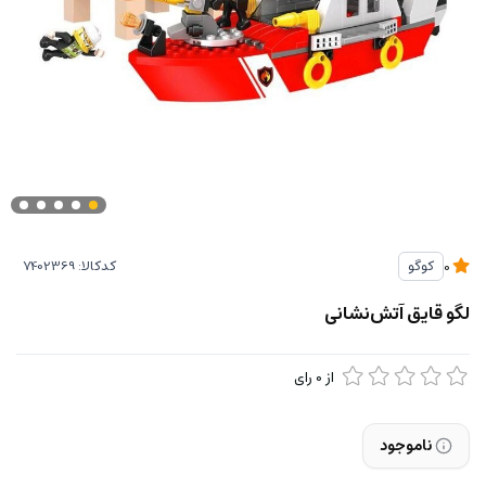
کدکالا:
کوگو
0
لگو قایق آتش‌نشانی
از
0
رای
ناموجود