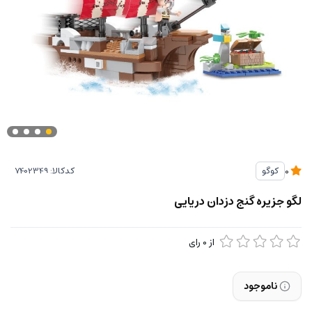
کدکالا:
کوگو
0
لگو جزیره گنج دزدان دریایی
از
0
رای
ناموجود