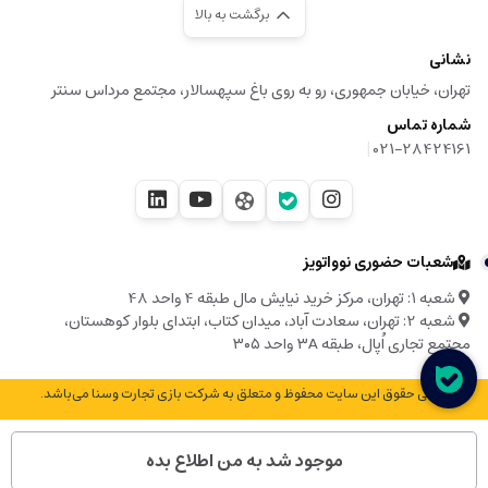
برگشت به بالا
نشانی
تهران، خیابان جمهوری، رو به روی باغ سپهسالار، مجتمع مرداس سنتر
شماره تماس
|
021-28424161
شعبات حضوری نوواتویز
شعبه ۱: تهران، مرکز خرید نیایش مال طبقه 4 واحد 48
شعبه 2: تهران، سعادت آباد، میدان کتاب، ابتدای بلوار کوهستان،
مجتمع تجاری اُپال، طبقه ۳A واحد ۳۰۵
© تمامی حقوق این سایت محفوظ و متعلق به شرکت بازی تجارت وسنا می‌باشد.
موجود شد به من اطلاع بده