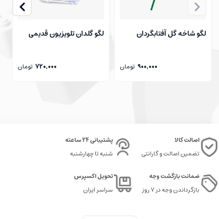
لگو شاخه گل آفتابگردان
لگو گلدان تلویزیون قدیمی
ل
900,000
تومان
720,000
تومان
اصالت کالا
پشتیبانی 24 ساعته
تضمین اصالت و گارانتی
شنبه تا چهارشنبه
ضمانت بازگشت وجه
تحویل اکسپرس
بازگرداندن وجه در ۷ روز
سراسر ایران