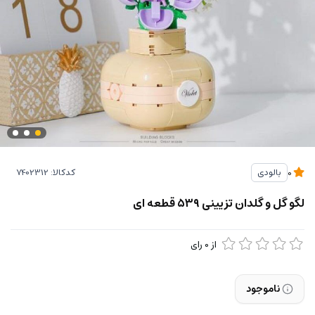
کدکالا:
بالودی
0
لگو گل و گلدان تزیینی ۵۳۹ قطعه ای
از
0
رای
ناموجود