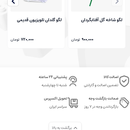
لگو شاخه گل آفتابگردان
لگو گلدان تلویزیون قدیمی
ل
900,000
تومان
720,000
تومان
اصالت کالا
پشتیبانی 24 ساعته
تضمین اصالت و گارانتی
شنبه تا چهارشنبه
ضمانت بازگشت وجه
تحویل اکسپرس
بازگرداندن وجه در ۷ روز
سراسر ایران
برگشت به بالا