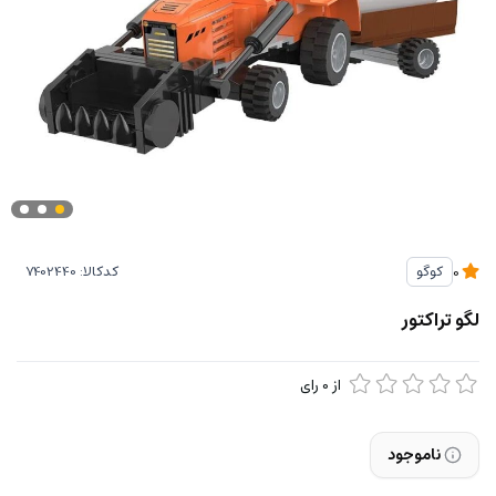
کدکالا:
کوگو
0
لگو تراکتور
از
0
رای
ناموجود