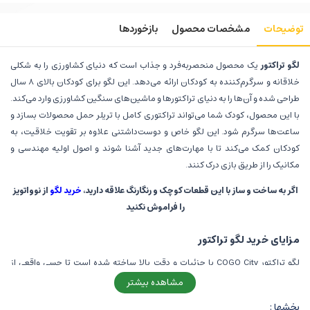
توضیحات
مشخصات محصول
بازخوردها
لگو تراکتور
یک محصول منحصربه‌فرد و جذاب است که دنیای کشاورزی را به شکلی
خلاقانه و سرگرم‌کننده به کودکان ارائه می‌دهد. این لگو برای کودکان بالای 8 سال
طراحی شده و آن‌ها را به دنیای تراکتورها و ماشین‌های سنگین کشاورزی وارد می‌کند.
با این محصول، کودک شما می‌تواند تراکتوری کامل با تریلر حمل محصولات بسازد و
ساعت‌ها سرگرم شود. این لگو خاص و دوست‌داشتنی علاوه بر تقویت خلاقیت، به
کودکان کمک می‌کند تا با مهارت‌های جدید آشنا شوند و اصول اولیه مهندسی و
مکانیک را از طریق بازی درک کنند.
اگر به ساخت و ساز با این قطعات کوچک و رنگارنگ علاقه دارید،
خرید لگو
از نوواتویز
را فراموش نکنید
مزایای خرید لگو تراکتور
لگو تراکتور COGO City با جزئیات و دقت بالا ساخته شده است تا حسی واقعی از
تراکتورهای کشاورزی را به کودکان منتقل کند. این تراکتور با رنگ جذاب نارنجی و
مشاهده بیشتر
قطعات مختلف مانند بیل جلویی، چرخ‌های بزرگ و تریلر مخصوص، تجربه‌ای شبیه به
بخشها :