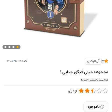
کدکالا:
آریا ایکس
3
مجموعه مینی فیگور جنایی ۱
Minifigure Crime Set
از
1
رای
ناموجود