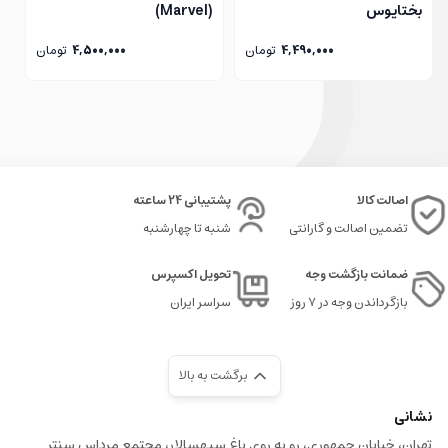
فیگور جنایی 2
و
مینی فیگور جنایی 3
را نیز بررسی کنید البته باتوجه به استقبال
بختاپوس
(Marvel)
بی‌نظیر این مدل‌ها، قبل از اتمام موجوی خرید خود را نهایی کنید.
4,490,000
تومان
4,500,000
تومان
پیشنهاد می‌کنم از محصولات زیر دیدن کنید :
خرید لگو ماشین
: خفن‌ترین محصولات برای تمامی پسران و آقایان
لگو جنگی
: مدل‌های نظامی و جنگی لگو را مانند تانک، ماشین‌های جنگی و ... را اینجا
مشاهده کنید.
اصالت کالا
پشتیبانی 24 ساعته
تضمین اصالت و گارانتی
شنبه تا چهارشنبه
ضمانت بازگشت وجه
تحویل اکسپرس
بازگرداندن وجه در ۷ روز
سراسر ایران
برگشت به بالا
نشانی
تهران، خیابان جمهوری، رو به روی باغ سپهسالار، مجتمع مرداس سنتر