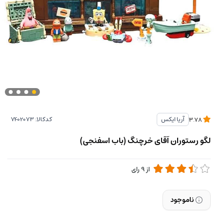
کدکالا:
آریا ایکس
3.78
لگو رستوران آقای خرچنگ (باب اسفنجی)
از
9
رای
ناموجود