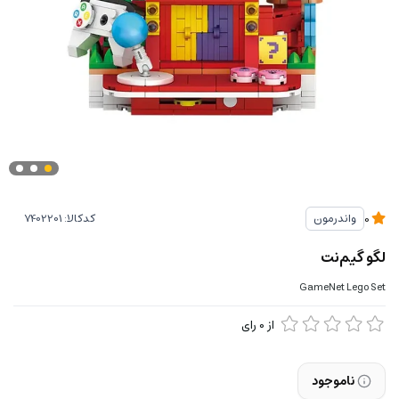
کدکالا:
واندرمون
0
لگو گیم‌نت
GameNet Lego Set
از
0
رای
ناموجود