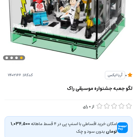
کدکالا:
آریا ایکس
0
لگو جعبه جشنواره موسیقی راک
از
0
رای
امکان خرید اقساطی با اسنپ پی در ۴ قسط ماهانه
۱٬۰۳۴٬۵۰۰
تومان
بدون سود و چک