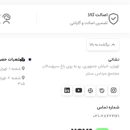
اصالت کالا
پ
تضمین اصالت و گارانتی
ش
برگشت به بالا
نشانی
شعبات حضوری
تهران، خیابان جمهوری، رو به روی باغ سپهسالار،
شعبه ۱: تهران، مرکز خرید نیایش مال طبقه 4 واحد 48
مجتمع مرداس سنتر
۳۰۵
شماره تماس
021-28424161