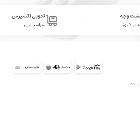
گشت وجه
تحویل اکسپرس
۷ روز
سراسر ایران
شعبه 2: تهران، سعادت آباد، میدان کتاب، ابتدای بلوار کوهستان، مجتمع تجاری اُپال، طبقه ۳A واحد